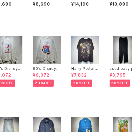
oes
ndal
ots "DEAD ST
mo shoes
8,690
¥8,690
¥14,190
¥10,890
OCK"
's Disney s
90's Disney s
Harry Potter u
used easy 
at
weat
sed print tee
nts
6,072
¥6,072
¥7,832
¥3,795
0%OFF
20%OFF
20%OFF
50%OFF