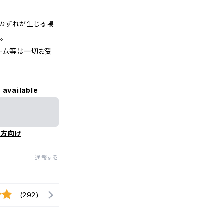
のずれが生じる場
。
レーム等は一切お受
 available
の方向け
通報する
(292)