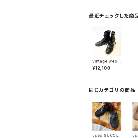
最近チェックした商
vintage west
ern boots "Ju
¥12,100
stin made"
同じカテゴリの商品
used GUCCI
us