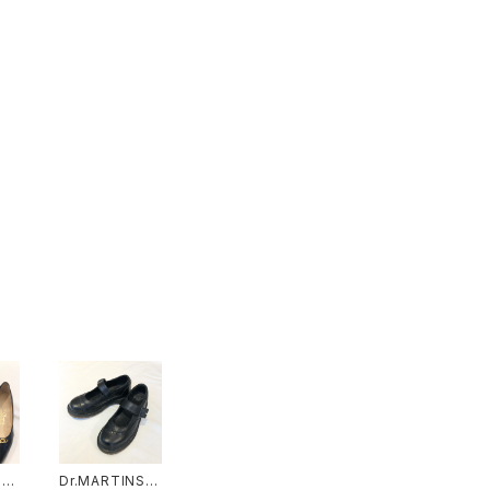
ga
Dr.MARTINS l