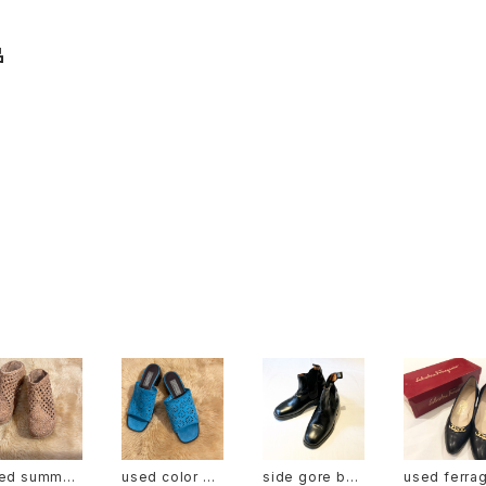
品
ed summer
used color sa
side gore bo
used ferra