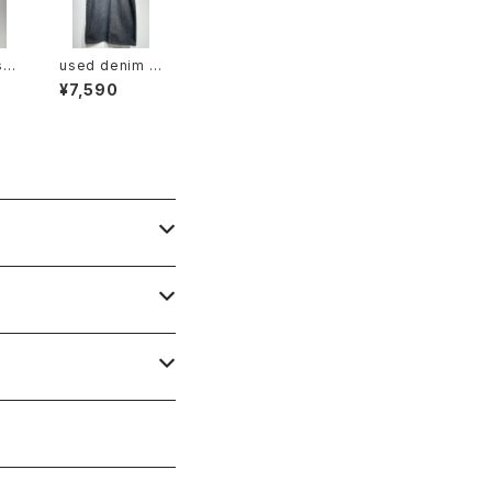
sig
used denim s
kirt
¥7,590