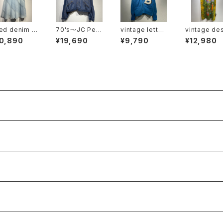
ed denim s
70's〜JC Pen
vintage letter
vintage de
t
ney used des
ed cardigan
n onepiece
10,890
¥19,690
¥9,790
¥12,980
ign denim jac
ket