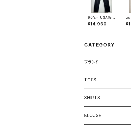
90's~ USA製 L
us
evi's 501 W30
kir
¥14,960
¥
×L32
CATEGORY
ブランド
addidas
TOPS
Barbour
S/S TEE
SHIRTS
Burberry
L/S TEE
S/S SHIRTS
BLOUSE