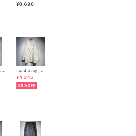
eather shoes
¥8,690
pa
used easy jac
ket
¥4,345
50%OFF