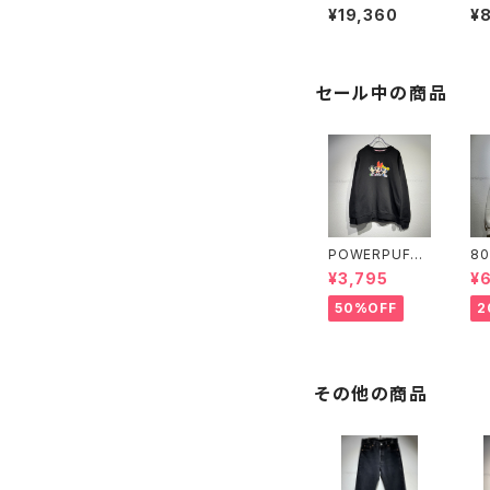
ホースビットロ
sh
¥19,360
¥
ーファー
セール中の商品
POWERPUFFG
80
IRLS used sw
we
¥3,795
¥
eat
50%OFF
2
その他の商品