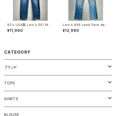
92's USA製 Levi's 501 W30
Levi's 646 used flare deni
×L30
m pants
¥11,990
¥12,980
CATEGORY
ブランド
addidas
TOPS
Barbour
S/S TEE
SHIRTS
Burberry
L/S TEE
S/S SHIRTS
BLOUSE