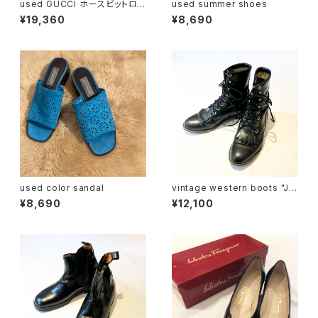
used GUCCI ホースビットロ
used summer shoes
ーファー
¥19,360
¥8,690
used color sandal
vintage western boots "Ju
stin made"
¥8,690
¥12,100