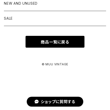
Patagonia
Hungarian army
NEW AND UNUSED
PERRY ELLIS
Italy army
SALE
Ralph Lauren
Czech army
商品一覧に戻る
ROTHCO
THE NORTH FACE
© MUU VINTAGE
TOWN CRAFT
Wrangler
ショップに質問する
Woolrich