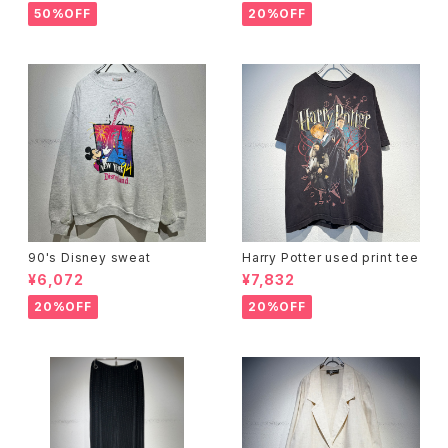
50%OFF
20%OFF
90's Disney sweat
Harry Potter used print tee
¥6,072
¥7,832
20%OFF
20%OFF