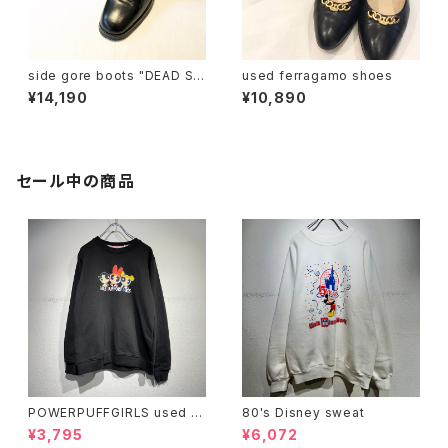
side gore boots "DEAD ST
used ferragamo shoes
OCK"
¥14,190
¥10,890
セール中の商品
POWERPUFFGIRLS used s
80's Disney sweat
weat
¥3,795
¥6,072