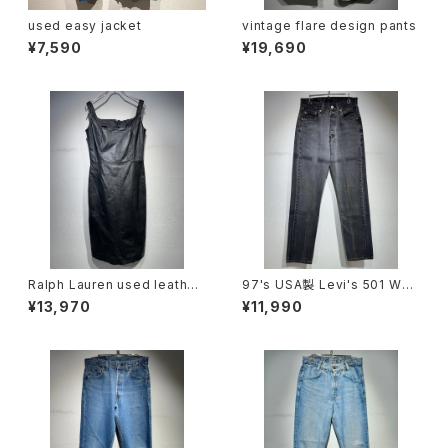
used easy jacket
vintage flare design pants
¥7,590
¥19,690
Ralph Lauren used leather
97's USA製 Levi's 501 W28
mini onepiece
×L32
¥13,970
¥11,990