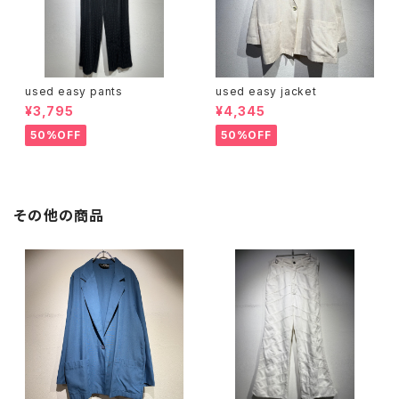
used easy pants
used easy jacket
¥3,795
¥4,345
50%OFF
50%OFF
その他の商品