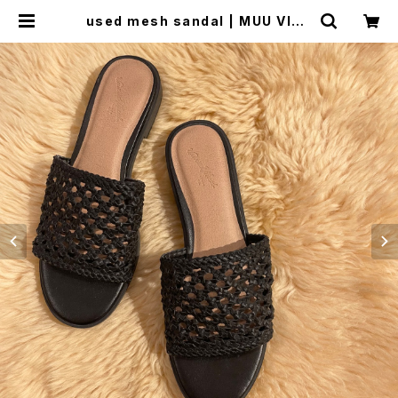
used mesh sandal | MUU VINT
AGE