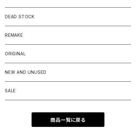
Levis
CARDIGAN
belt
French army
DEAD STOCK
L.L.Bean
FLEECE
scarf
Swedish army
REMAKE
NIKE
blanket
German army
ORIGINAL
Patagonia
Hungarian army
NEW AND UNUSED
PERRY ELLIS
Italy army
SALE
Ralph Lauren
Czech army
商品一覧に戻る
ROTHCO