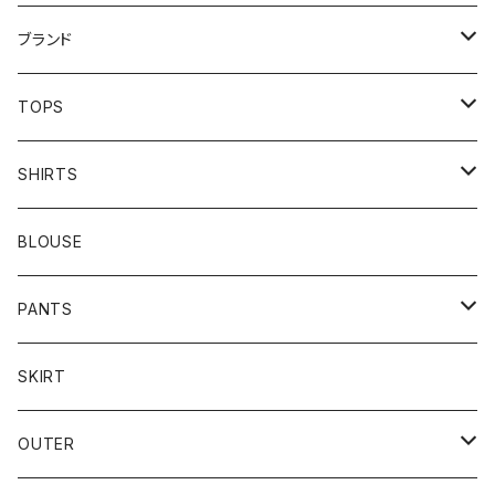
ブランド
addidas
TOPS
Barbour
S/S TEE
SHIRTS
Burberry
L/S TEE
S/S SHIRTS
BLOUSE
Carhartt
SWEAT
L/S SHIRTS
PANTS
Champion
KNIT
MILITARY
DENIM
SKIRT
reverse weave
COACH
FLEECE
SLACKS
OUTER