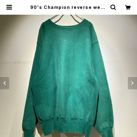
90's Champion reverse weav
e used sweat | MUU VINTAGE