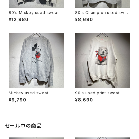
80's Mickey used sweat
80's Champion used swea
t
¥12,980
¥8,690
Mickey used sweat
90's used print sweat
¥9,790
¥8,690
セール中の商品