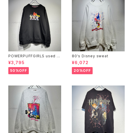
POWERPUFFGIRLS used s
80's Disney sweat
weat
¥3,795
¥6,072
50%OFF
20%OFF