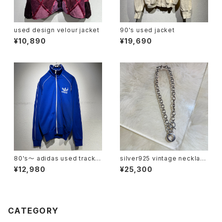
used design velour jacket
90's used jacket
¥10,890
¥19,690
80's〜 adidas used track j
silver925 vintage necklac
acket
e
¥12,980
¥25,300
CATEGORY