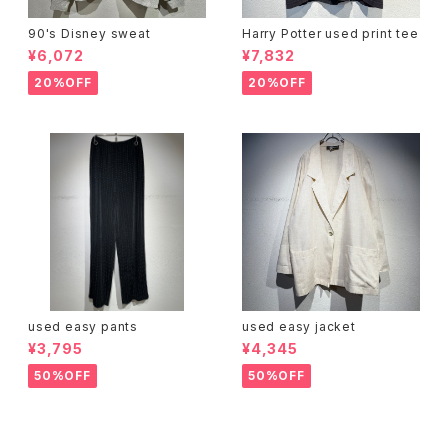
90's Disney sweat
Harry Potter used print tee
¥6,072
¥7,832
20%OFF
20%OFF
used easy pants
used easy jacket
¥3,795
¥4,345
50%OFF
50%OFF