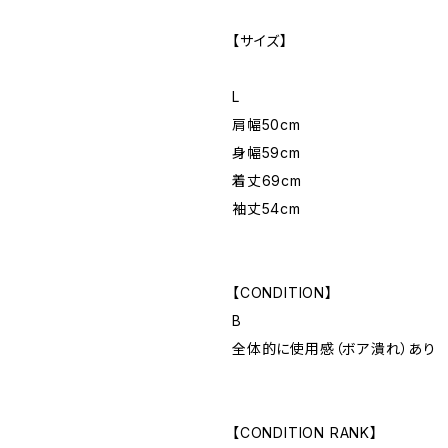
【サイズ】
L
肩幅50cm
身幅59cm
着丈69cm
袖丈54cm
【CONDITION】
B
全体的に使用感（ボア潰れ）あり
【CONDITION RANK】