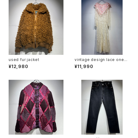
used fur jacket
vintage design lace onepi
ece
¥12,980
¥11,990