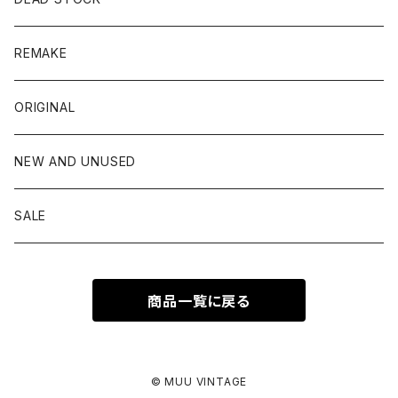
L.L.Bean
FLEECE
scarf
Swedish army
REMAKE
NIKE
blanket
German army
ORIGINAL
Patagonia
Hungarian army
NEW AND UNUSED
PERRY ELLIS
Italy army
SALE
Ralph Lauren
Czech army
商品一覧に戻る
ROTHCO
THE NORTH FACE
© MUU VINTAGE