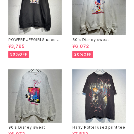
POWERPUFFGIRLS used s
80's Disney sweat
weat
¥3,795
¥6,072
50%OFF
20%OFF
90's Disney sweat
Harry Potter used print tee
¥6,072
¥7,832