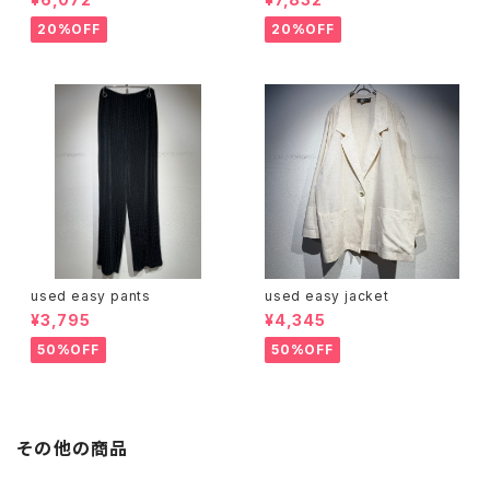
20%OFF
20%OFF
used easy pants
used easy jacket
¥3,795
¥4,345
50%OFF
50%OFF
その他の商品