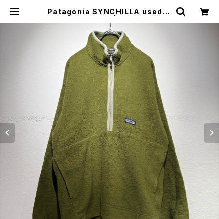
Patagonia SYNCHILLA used M
arsupial fleece | MUU VINTAG
E