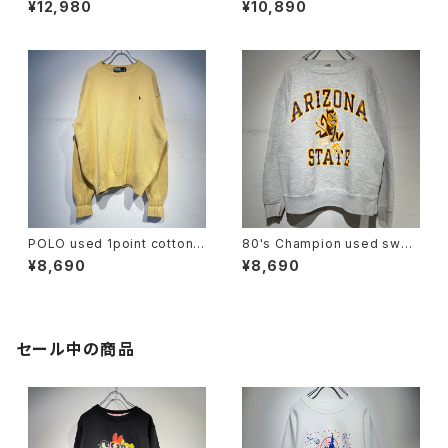
¥12,980
¥10,890
POLO used 1point cotton k
80's Champion used swea
nit
t
¥8,690
¥8,690
セール中の商品