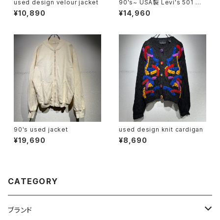
used design velour jacket
90's~ USA製 Levi's 501 W3
0×L32
¥10,890
¥14,960
90's used jacket
used design knit cardigan
¥19,690
¥8,690
CATEGORY
ブランド