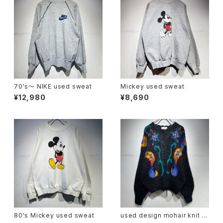
70's〜 NIKE used sweat
Mickey used sweat
¥12,980
¥8,690
80's Mickey used sweat
used design mohair knit c
ardigan