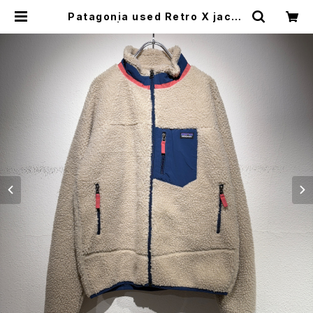
Patagonia used Retro X jacke
t | MUU VINTAGE