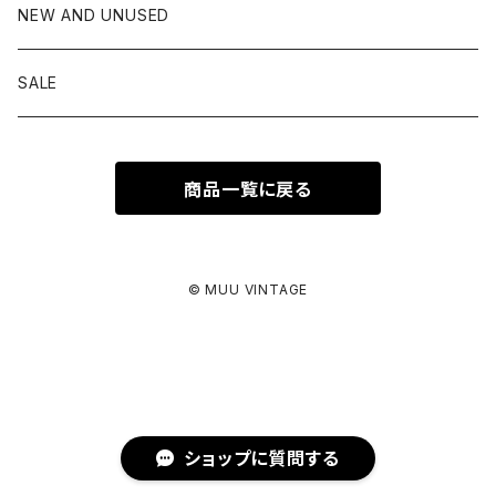
Patagonia
Hungarian army
NEW AND UNUSED
PERRY ELLIS
Italy army
SALE
Ralph Lauren
Czech army
商品一覧に戻る
ROTHCO
THE NORTH FACE
© MUU VINTAGE
TOWN CRAFT
Wrangler
ショップに質問する
Woolrich