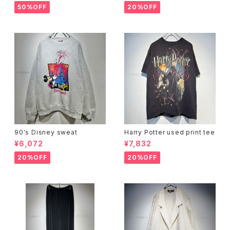
50%OFF
20%OFF
90's Disney sweat
Harry Potter used print tee
¥6,072
¥7,832
20%OFF
20%OFF