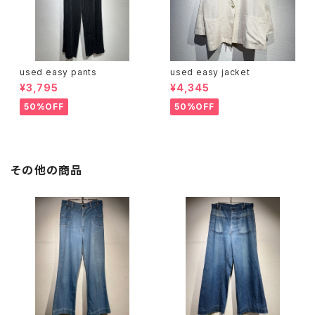
used easy pants
used easy jacket
¥3,795
¥4,345
50%OFF
50%OFF
その他の商品