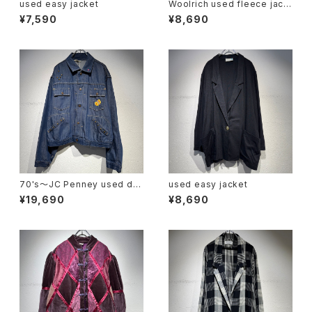
used easy jacket
Woolrich used fleece jack
et
¥7,590
¥8,690
70's〜JC Penney used de
used easy jacket
sign denim jacket
¥19,690
¥8,690