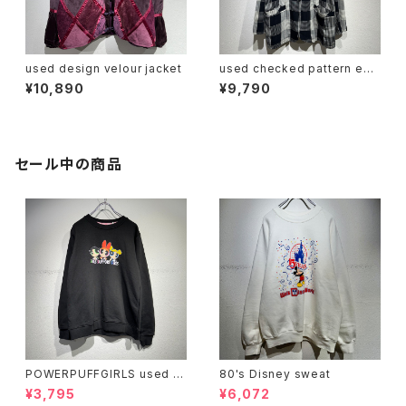
used design velour jacket
used checked pattern eas
y jacket
¥10,890
¥9,790
セール中の商品
POWERPUFFGIRLS used s
80's Disney sweat
weat
¥3,795
¥6,072