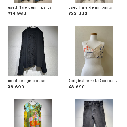
used flare denim pants
used flare denim pants
¥14,960
¥33,000
used design blouse
【original remake】ecobag r
ecycle bustier(E)
¥8,690
¥8,690