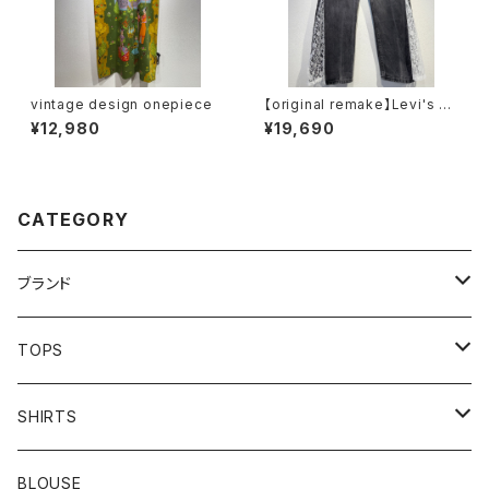
vintage design onepiece
【original remake】Levi's us
ed lace docking denim pa
¥12,980
¥19,690
nts
CATEGORY
ブランド
addidas
TOPS
Barbour
S/S TEE
SHIRTS
Burberry
L/S TEE
S/S SHIRTS
BLOUSE